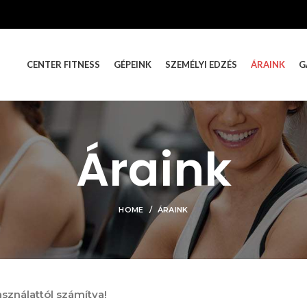
CENTER FITNESS
GÉPEINK
SZEMÉLYI EDZÉS
ÁRAINK
G
Áraink
HOME
ÁRAINK
sználattól számítva!