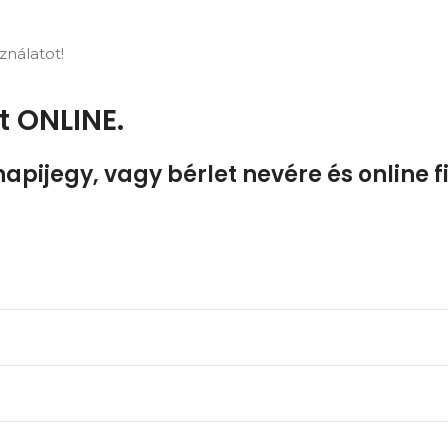
ználatot!
et
ONLINE.
napijegy, vagy bérlet nevére
és online 