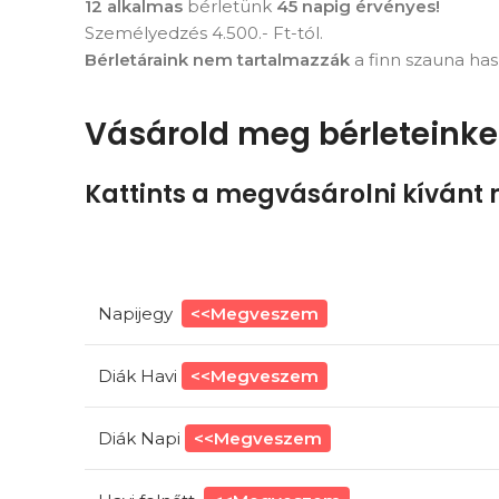
12 alkalmas
bérletünk
45 napig érvényes!
Személyedzés 4.500.- Ft-tól.
Bérletáraink nem tartalmazzák
a finn szauna has
Vásárold meg bérleteink
Kattints
a megvásárolni kívánt
Napijegy
<<Megveszem
Diák Havi
<<Megveszem
Diák Napi
<<Megveszem